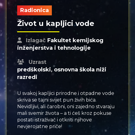
Radionica
Život u kapljici vode
Izlagač
Fakultet kemijskog
inženjerstva i tehnologije
Uzrast
predškolski, osnovna škola niži
razredi
U svakoj kapljici prirodne i otpadne vode
skriva se tajni svijet pun živih bića.
Nevidljivi, ali čarobni, oni zajedno stvaraju
mali svemir života – a ti ćeš kroz pokuse
postati istraživač i otkriti njihove
nevjerojatne priče!