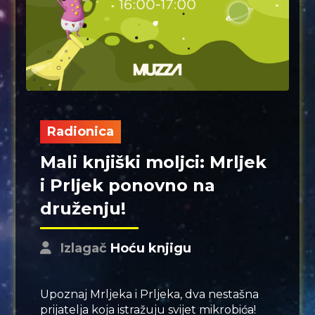
Radionica
Mali knjiški moljci: Mrljek
i Prljek ponovno na
druženju!
Izlagač
Hoću knjigu
Upoznaj Mrljeka i Prljeka, dva nestašna
prijatelja koja istražuju svijet mikrobića!