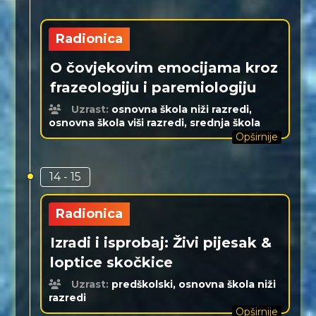
Radionica
O čovjekovim emocijama kroz
frazeologiju i paremiologiju
Uzrast:
osnovna škola niži razredi,
osnovna škola viši razredi, srednja škola
Opširnije
14 - 15
Radionica
Izradi i isprobaj: Živi pijesak &
loptice skočkice
Uzrast:
predškolski, osnovna škola niži
razredi
Opširnije