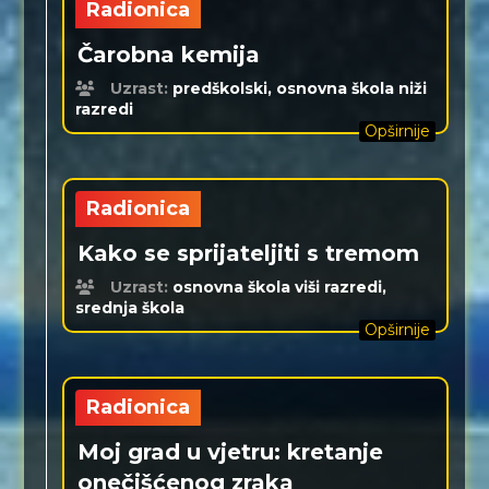
Radionica
Čarobna kemija
Uzrast:
predškolski, osnovna škola niži
razredi
Opširnije
Radionica
Kako se sprijateljiti s tremom
Uzrast:
osnovna škola viši razredi,
srednja škola
Opširnije
Radionica
Moj grad u vjetru: kretanje
onečišćenog zraka