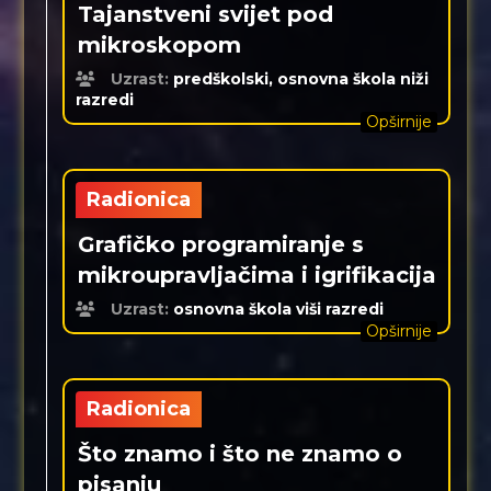
Tajanstveni svijet pod
mikroskopom
Uzrast:
predškolski, osnovna škola niži
razredi
Opširnije
Radionica
Grafičko programiranje s
mikroupravljačima i igrifikacija
Uzrast:
osnovna škola viši razredi
Opširnije
Radionica
Što znamo i što ne znamo o
pisanju