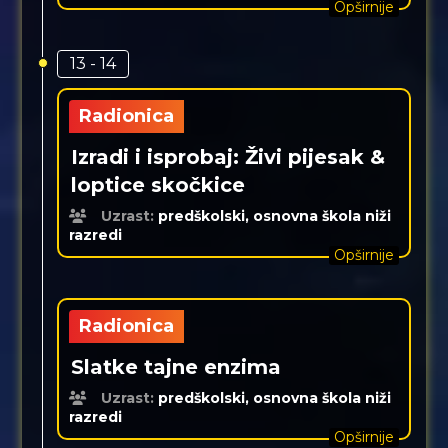
Opširnije
13 - 14
Radionica
Izradi i isprobaj: Živi pijesak &
loptice skočkice
Uzrast:
predškolski, osnovna škola niži
razredi
Opširnije
Radionica
Slatke tajne enzima
Uzrast:
predškolski, osnovna škola niži
razredi
Opširnije