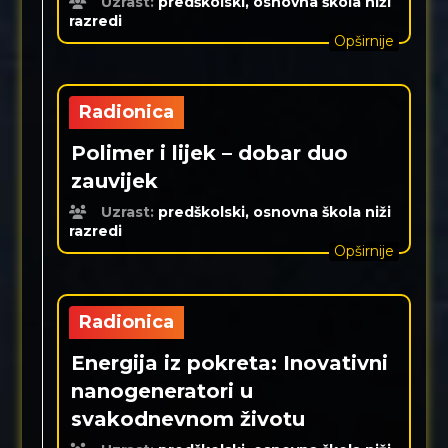
Uzrast:
predškolski, osnovna škola niži
razredi
Opširnije
Radionica
Polimer i lijek – dobar duo
zauvijek
Uzrast:
predškolski, osnovna škola niži
razredi
Opširnije
Radionica
Energija iz pokreta: Inovativni
nanogeneratori u
svakodnevnom životu