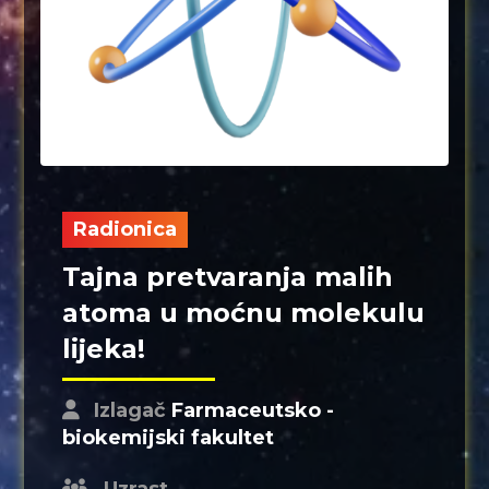
Radionica
Tajna pretvaranja malih
atoma u moćnu molekulu
lijeka!
Izlagač
Farmaceutsko -
biokemijski fakultet