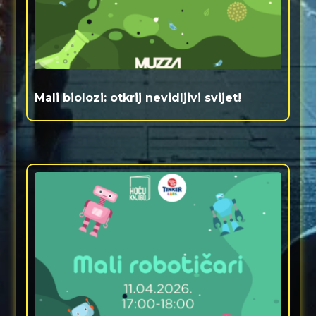
Mali biolozi: otkrij nevidljivi svijet!