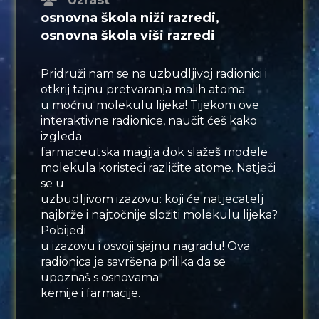
Uzrast
osnovna škola niži razredi,
osnovna škola viši razredi
Pridruži nam se na uzbudljivoj radionici i
otkrij tajnu pretvaranja malih atoma
u moćnu molekulu lijeka! Tijekom ove
interaktivne radionice, naučit ćeš kako
izgleda
farmaceutska magija dok slažeš modele
molekula koristeći različite atome. Natječi
se u
uzbudljivom izazovu: koji će natjecatelj
najbrže i najtočnije složiti molekulu lijeka?
Pobijedi
u izazovu i osvoji sjajnu nagradu! Ova
radionica je savršena prilika da se
upoznaš s osnovama
kemije i farmacije.