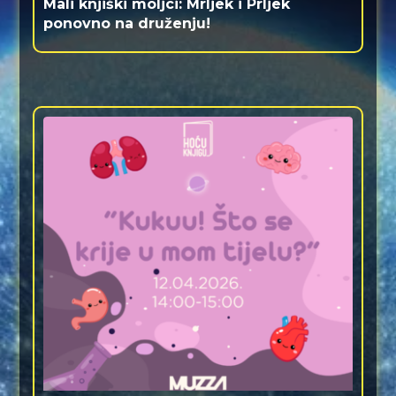
Mali knjiški moljci: Mrljek i Prljek
ponovno na druženju!