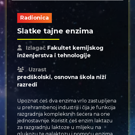
Radionica
Slatke tajne enzima
Izlagač
Fakultet kemijskog
inženjerstva i tehnologije
Uzrast
predškolski, osnovna škola niži
razredi
Upoznat ćeš dva enzima vrlo zastupljena
u prehrambenoj industriji i čija je funkcija
razgradnja kompleksnih šećera na one
jednostavnije. Koristit ćeš enzim laktazu
za razgradnju laktoze u mlijeku na
glukozu te galaktozu i pomoću enzima