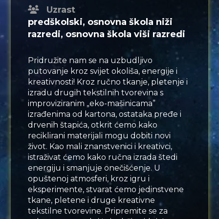
Uzrast
predškolski, osnovna škola niži
razredi, osnovna škola viši razredi
Pridružite nam se na uzbudljivo
putovanje kroz svijet okoliša, energije i
kreativnosti! Kroz ručno tkanje, pletenje i
izradu drugih tekstilnih tvorevina s
improviziranim „eko-mašinicama”
izrađenima od kartona, ostataka pređe i
drvenih štapića, otkrit ćemo kako
reciklirani materijali mogu dobiti novi
život. Kao mali znanstvenici i kreativci,
istraživat ćemo kako ručna izrada štedi
energiju i smanjuje onečišćenje. U
opuštenoj atmosferi, kroz igru i
eksperimente, stvarat ćemo jedinstvene
tkane, pletene i druge kreativne
tekstilne tvorevine. Pripremite se za