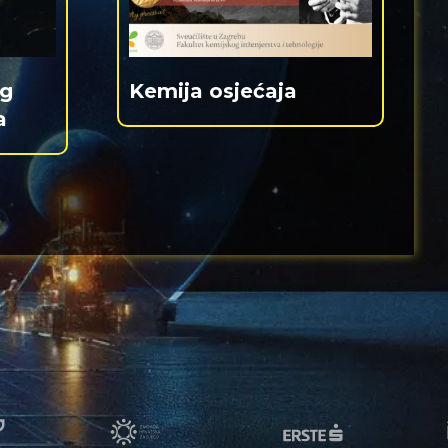
og
Kemija osjećaja
a