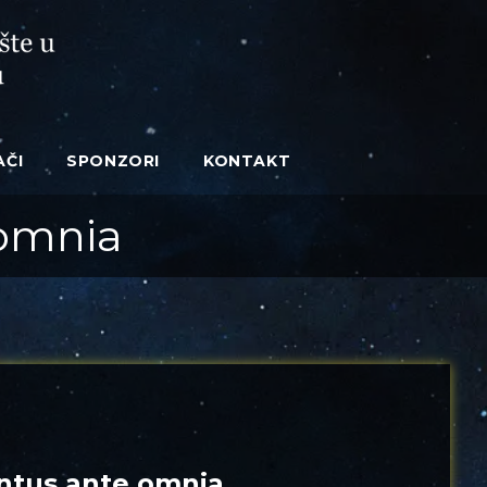
AČI
SPONZORI
KONTAKT
 omnia
ntus ante omnia