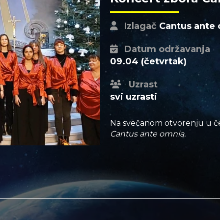
Izlagač
Cantus ante
Datum održavanja
09.04 (četvrtak)
Uzrast
svi uzrasti
Na svečanom otvorenju u čet
Cantus ante omnia.