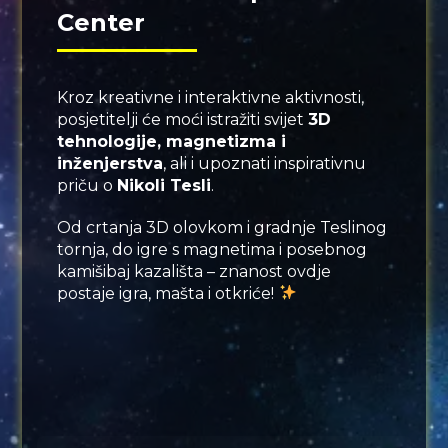
Center
Kroz kreativne i interaktivne aktivnosti,
posjetitelji će moći istražiti svijet
3D
tehnologije, magnetizma i
inženjerstva
, ali i upoznati inspirativnu
priču o
Nikoli Tesli
.
Od crtanja 3D olovkom i gradnje Teslinog
tornja, do igre s magnetima i posebnog
kamišibaj kazališta – znanost ovdje
postaje igra, mašta i otkriće!