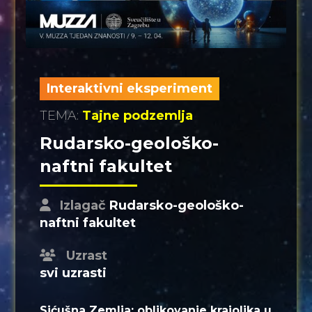
Interaktivni eksperiment
TEMA:
Tajne podzemlja
Rudarsko-geološko-
naftni fakultet
Izlagač
Rudarsko-geološko-
naftni fakultet
Uzrast
svi uzrasti
Sićušna Zemlja: oblikovanje krajolika u